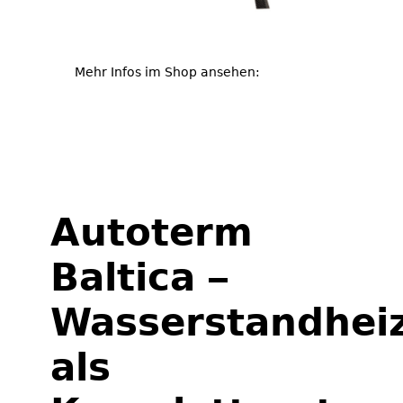
Mehr Infos im Shop ansehen:
tigerexped LiFePO4-Batterie für den
Untersitzeinbau
Autoterm
Baltica –
Wasserstandhei
als