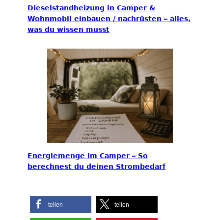
Dieselstandheizung in Camper &
Wohnmobil einbauen / nachrüsten – alles,
was du wissen musst
Energiemenge im Camper – So
berechnest du deinen Strombedarf
teilen
teilen