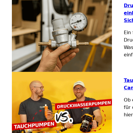
Dru
ein
Sic
Ein 
Dru
Was
ein
Ta
Cam
Ob 
für
hie