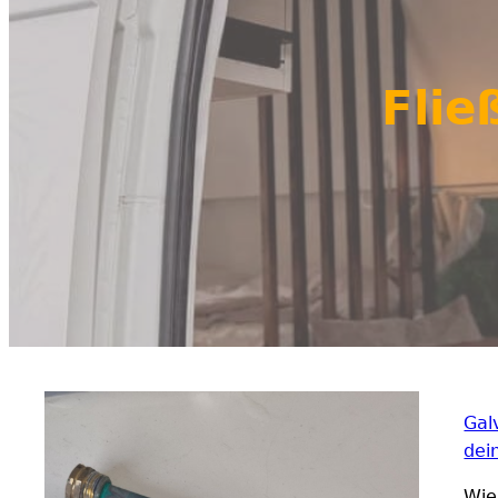
Flie
Gal
dei
Wie