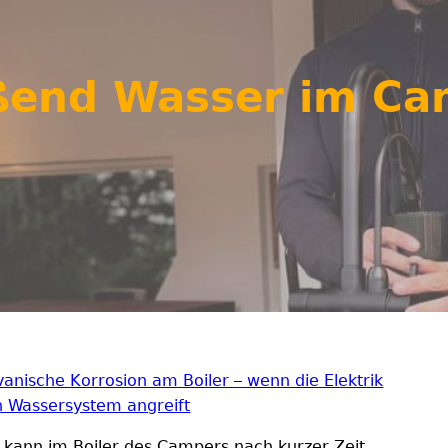
ßend Wasser im C
vanische Korrosion am Boiler – wenn die Elektrik
n Wassersystem angreift
 kann im Boiler des Campers nach kurzer Zeit