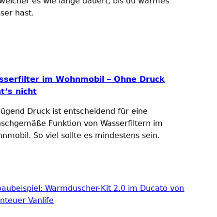
 welcher es wie lange dauert, bis du warmes
ser hast.
serfilter im Wohnmobil – Ohne Druck
t‘s nicht
ügend Druck ist entscheidend für eine
schgemäße Funktion von Wasserfiltern im
nmobil. So viel sollte es mindestens sein.
baubeispiel: Warmduscher-Kit 2.0 im Ducato von
nteuer Vanlife