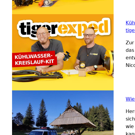
Küh
tig
Zur
das
ent
Nico
Wie
Her
sic
wie
kan