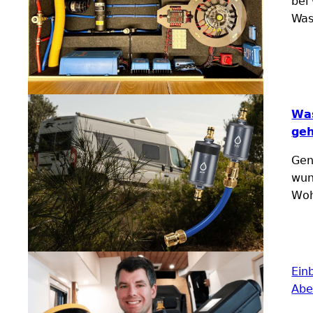
bei
Was
Was
geh
Gen
wun
Woh
Ein
Abe