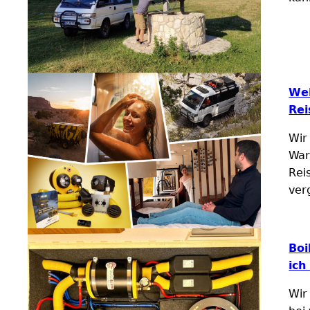
Wel
Rei
Wir
War
Rei
ver
Boi
ich
Wir