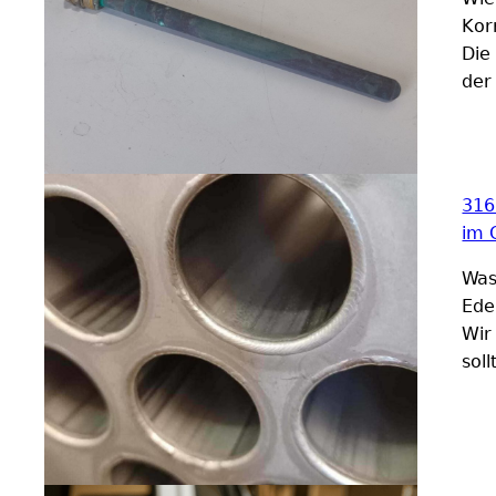
Kor
Die
der 
316
im 
Was
Ede
Wir
soll