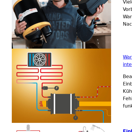
Vie
Vor
War
Nac
War
int
Bea
Ein
Küh
Feh
funk
Ein