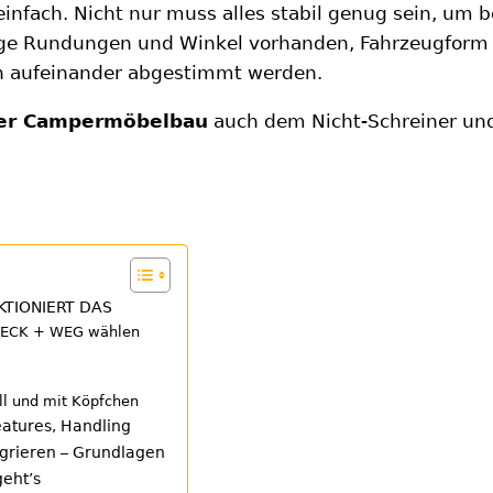
infach. Nicht nur muss alles stabil genug sein, um b
enge Rundungen und Winkel vorhanden, Fahrzeugfor
h aufeinander abgestimmt werden.
ler Campermöbelbau
auch dem Nicht-Schreiner und 
TIONIERT DAS
 STECK + WEG wählen
ll und mit Köpfchen
eatures, Handling
egrieren – Grundlagen
geht’s