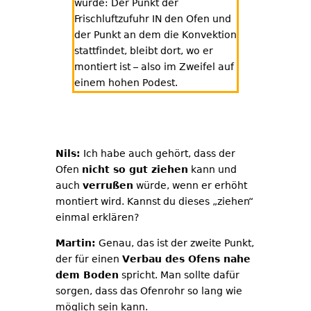
würde: Der Punkt der
Frischluftzufuhr IN den Ofen und
der Punkt an dem die Konvektion
stattfindet, bleibt dort, wo er
montiert ist – also im Zweifel auf
einem hohen Podest.
Nils:
Ich habe auch gehört, dass der
Ofen
nicht so gut ziehen
kann und
auch
verrußen
würde, wenn er erhöht
montiert wird. Kannst du dieses „ziehen“
einmal erklären?
Martin:
Genau, das ist der zweite Punkt,
der für einen
Verbau des Ofens nahe
dem Boden
spricht. Man sollte dafür
sorgen, dass das Ofenrohr so lang wie
möglich sein kann.