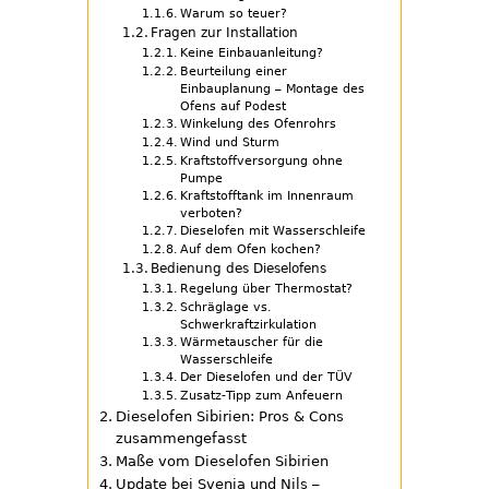
Warum so teuer?
Fragen zur Installation
Keine Einbauanleitung?
Beurteilung einer
Einbauplanung – Montage des
Ofens auf Podest
Winkelung des Ofenrohrs
Wind und Sturm
Kraftstoffversorgung ohne
Pumpe
Kraftstofftank im Innenraum
verboten?
Dieselofen mit Wasserschleife
Auf dem Ofen kochen?
Bedienung des Dieselofens
Regelung über Thermostat?
Schräglage vs.
Schwerkraftzirkulation
Wärmetauscher für die
Wasserschleife
Der Dieselofen und der TÜV
Zusatz-Tipp zum Anfeuern
Dieselofen Sibirien: Pros & Cons
zusammengefasst
Maße vom Dieselofen Sibirien
Update bei Svenja und Nils –