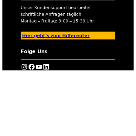
Unser Kundensupport bearbeitet
schriftliche Anfragen täglich:
Montag – Freitag: 9:00 – 15:30 Uhr
Hier geht’s zum Hilfecenter
Folge Uns
https://www.instagram.com/tigerexped/
Facebook
YouTube
LinkedIn