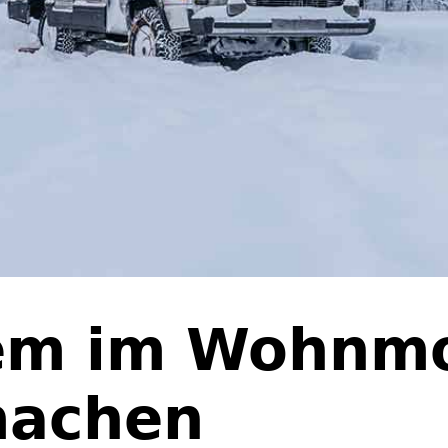
em im Wohnmo
machen