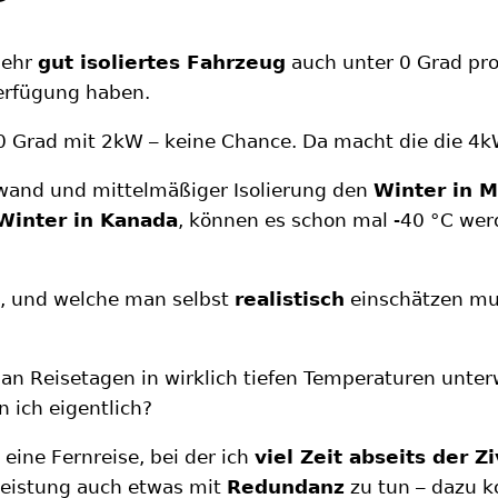
 sehr
gut isoliertes Fahrzeug
auch unter 0 Grad pro
erfügung haben.
0 Grad mit 2kW – keine Chance. Da macht die die 4kW
wand und mittelmäßiger Isolierung den
Winter in 
Winter in Kanada
, können es schon mal -40 °C we
t, und welche man selbst
realistisch
einschätzen mus
an Reisetagen in wirklich tiefen Temperaturen unterw
 ich eigentlich?
 eine Fernreise, bei der ich
viel Zeit abseits der Zi
leistung auch etwas mit
Redundanz
zu tun – dazu k