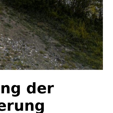
ung der
erung