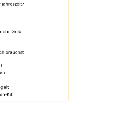
 Jahreszeit?
mehr Geld
ich brauchst
rf
ten
egelt
in-Kit