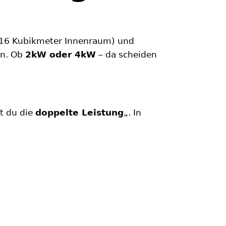
ts 16 Kubikmeter Innenraum) und
en. Ob
2kW oder 4kW
– da scheiden
st du die
doppelte Leistung
„. In