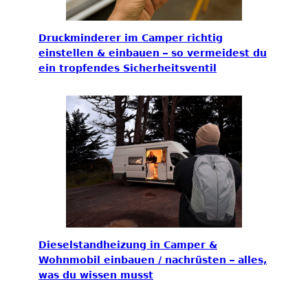
Druckminderer im Camper richtig
einstellen & einbauen – so vermeidest du
ein tropfendes Sicherheitsventil
Dieselstandheizung in Camper &
Wohnmobil einbauen / nachrüsten – alles,
was du wissen musst