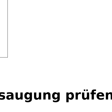
Autoterm Standheizung Handbuch herunter
saugung prüfe