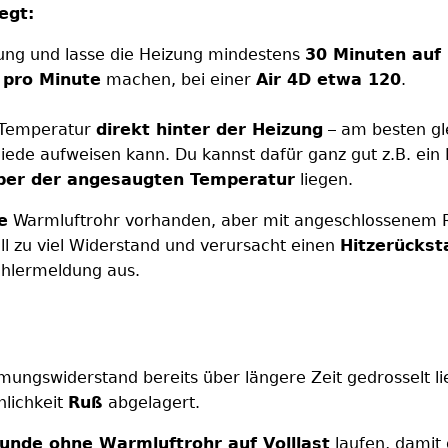
egt:
ung und lasse die Heizung mindestens
30 Minuten auf 
 pro Minute
machen, bei einer
Air 4D etwa 120
.
e Temperatur
direkt hinter der Heizung
– am besten gl
hiede aufweisen kann. Du kannst dafür ganz gut z.B. e
über der angesaugten Temperatur
liegen.
e
Warmluftrohr vorhanden, aber mit angeschlossenem Ro
ll zu viel Widerstand und verursacht einen
Hitzerückst
Fehlermeldung aus.
ngswiderstand bereits über längere Zeit gedrosselt lief 
nlichkeit
Ruß
abgelagert.
unde ohne Warmluftrohr auf Volllast
laufen, damit 