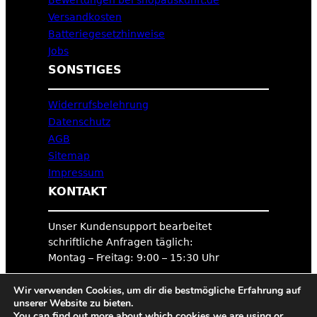
Bewertungen bei shopauskunft.de
Versandkosten
Batteriegesetzhinweise
Jobs
SONSTIGES
Widerrufsbelehrung
Datenschutz
AGB
Sitemap
Impressum
KONTAKT
Unser Kundensupport bearbeitet
schriftliche Anfragen täglich:
Montag – Freitag: 9:00 – 15:30 Uhr
Wir verwenden Cookies, um dir die bestmögliche Erfahrung auf
Hier geht’s zum Hilfecenter
unserer Website zu bieten.
You can find out more about which cookies we are using or