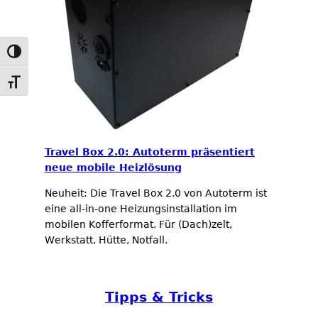
Umschalten auf hohe Kontraste
Schrift vergrößern
Travel Box 2.0: Autoterm präsentiert
neue mobile Heizlösung
Neuheit: Die Travel Box 2.0 von Autoterm ist
eine all-in-one Heizungsinstallation im
mobilen Kofferformat. Für (Dach)zelt,
Werkstatt, Hütte, Notfall.
Tipps & Tricks